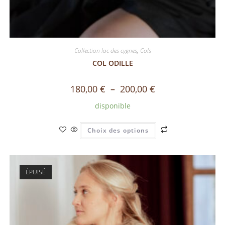
Collection lac des cygnes
,
Cols
COL ODILLE
180,00
€
–
200,00
€
disponible
Choix des options
ÉPUISÉ