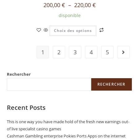
200,00
€
–
220,00
€
disponible
Choix des options
1
2
3
4
5
Rechercher
RECHERCHER
Recent Posts
This is one way you have made hold of the fresh new earnings out-
of live specialist casino games
Cashman Gambling enterprise Pokies Ports Apps on the internet