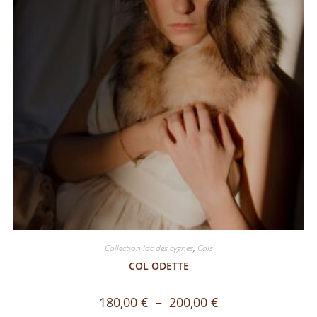
Collection lac des cygnes
,
Cols
COL ODETTE
180,00
€
–
200,00
€