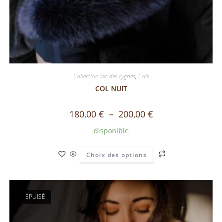
Collection lac des cygnes
,
Cols
COL NUIT
180,00
€
–
200,00
€
disponible
Choix des options
ÉPUISÉ