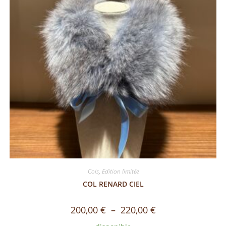
Cols
,
Edition limitée
COL RENARD CIEL
200,00
€
–
220,00
€