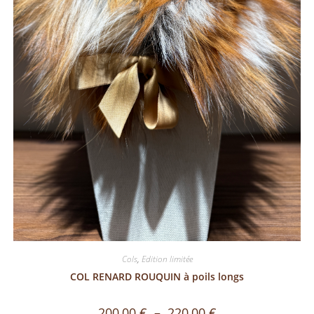
Cols
,
Edition limitée
COL RENARD ROUQUIN à poils longs
200,00
€
–
220,00
€