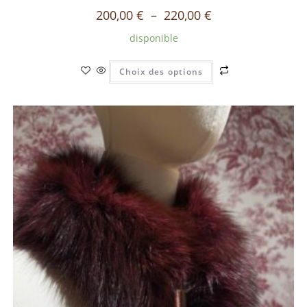
200,00
€
–
220,00
€
disponible
Choix des options