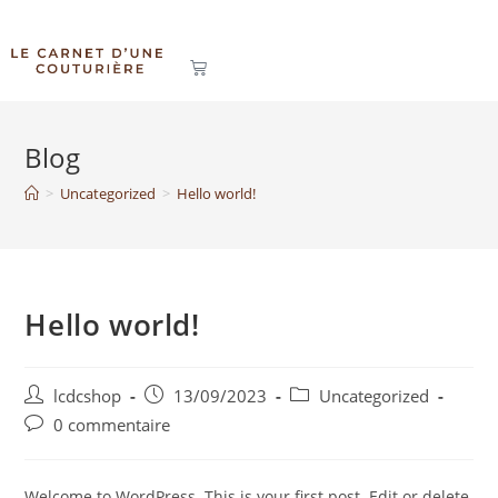
Blog
>
Uncategorized
>
Hello world!
Hello world!
lcdcshop
13/09/2023
Uncategorized
0 commentaire
Welcome to WordPress. This is your first post. Edit or delete